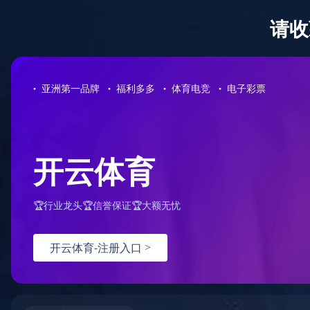
星空体育·(starsports)官方网站
星空体育·(