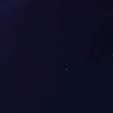
免费演示
专家诊断
与销售顾问预约时间我 们
20多年经验的专家
登门为您演示
业信息化诊断
免费申请试用
分钟快速体验