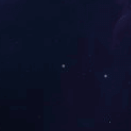
免费体验
匹配与贵司高度契合的 系
统导入信息真实体验
1