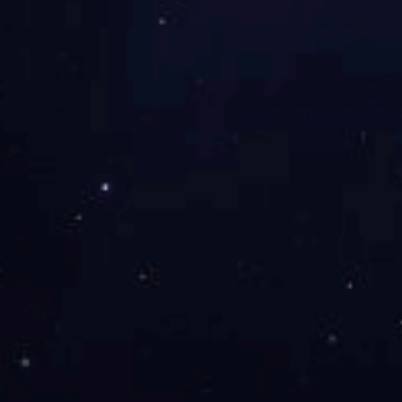
软件产品
解决方案
关于我们
ERP系统
精密五金ERP系统
顺景介绍
OA系统
塑胶制品ERP软件
研发中心
PLM系统
3C电子ERP系统
发展历程
MES系统
汽车配件ERP软件
荣誉资质
更多ERP产品
更多ERP方案