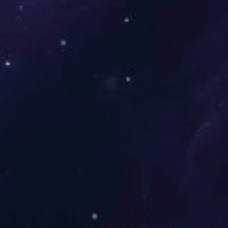
早期SMT贴片工站同样是用人工比对和防错，现
可以做到上投料机器不能开动进行防呆。
过去我们也没办法精确知道物料用在哪一个PCB
集讯息，所以现在能清楚了解每一盘料每一个不同
准确性。
ERP结合实现上工序和下工序防控
过去生产上一个工序和下一个工序之间是透过人来
序和下工序之间可通过系统防控，上面某一个工序
工序状况发生，达到主动预防，提高品质管理。
ERP实现及目标
通过顺景ERP系统的应用，沧龙成功实现了
有效的
压、盘活流动资金，从而大大降低企业的经营成本
效作业、优化作业流程、精益控制。
与此同时，总账系统的成功上线，让沧龙实现了9
后端财务数据的可稽核性，并减少了会计人员录入