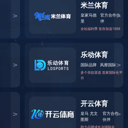
返回列表

星空体育·(starsports)官
方网站