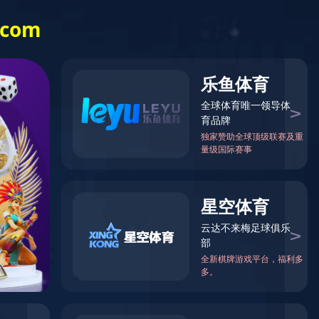
400-600-4155 广东总部

134-3302-4712
服务
体验
新闻
关于
联系
加盟
rvice
Experience
News
About
Contact
Join
关注
微信
服务
热线
回到
顶部