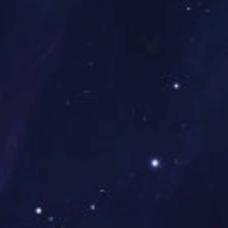
评估分析后，决定选择顺景软件为长期合作伙伴，并导入顺景
顾问师的辅导，利用半年时间成功导入ERP系统，公司资源
本、财务一体化。
，将业务营运、生产供应、成本会计、人力资源及重要的内
司原先只有业务及财务有使用系统，各部门根据自己内部需
，但部门间的数据是各自独立且不具延续性，没有统一的沟
品制造成本信息的获取，尤其是生管部门没有管理系统，数
状况难以改善。财务部经理在总经理的大力支持下，毅然推
人员配合度、缺乏整体ERP系统信息化整合观念、部门沟通
在全体员工的集体荣誉感的坚持下，以及顺景软件公司从旁
成功后的效益都一一实现，因为部门间信息的沟通有了连贯性
理阶层能顺利控管复核各项作业质量及取得各式精确的统计