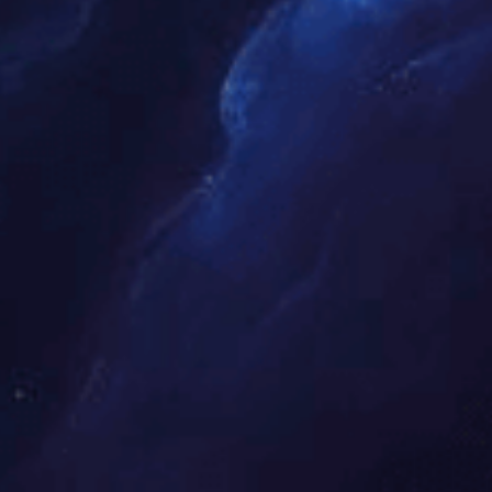
电子看板系统之后，生产现场设置电子看板，生产主管在办
良率等状况。
过程中实时采集数据，实时呈现在看板上来，管理人员可以
于调整制程当中监控参数设定，透过电子看板系统在相应测
等信息
各个电脑，当进行产品生产追溯时，就像海底捞针。导入批
，此外，采集数据后进行报表分析，提前预知到某一个工站
预防性措施改善。
、即时性，加快回应速度。例如过去质量检验纪录使用纸本
因此造成稽核缺失，影响客户满意度；但序列号系统导入之
追溯。