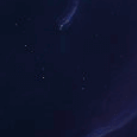
以达快速发展。公司经过多家ERP系统厂商仔细
ERP系统，在兰总与叶经理全力推动下，配合顺景
速整合，并成功上线，将公司的供应链、生产、成
导入顺景ERP管理系统
缘起
当初因为企业快速成长及规划公司上柜，计划导入
控制稽核…等管理整合成完善的企业资源规划。公
购置不同系统使用，确实也让日常作业能顺利进行
平台，更遑论内部作业流程的管控、以及精确的产
的正确性及效率更有待商榷，且产线交期常常延迟
了ERP的建置项目。虽然在导入过程也碰到诸如：
及作业流程更改、新作业方法的适应…等问题，但
供的专业顾问辅导协助下，终于顺利上线成功。
导入顺景ERP系统后的具体效益
沧龙的ERP建置项目完成后，几乎所有ERP上线
不止各单位的用户日常作业的效率提升了，也让管