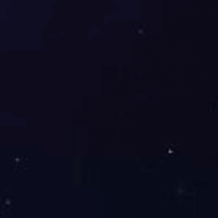
，
收
的
工
漏
无
与
人