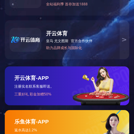
星空体育·(starsports)官方网站
优瑞塑胶
拂晓新材料
富美高文具
创怡丰精密橡塑